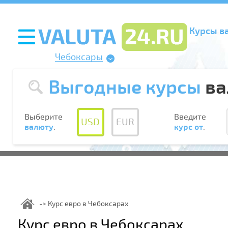
Курсы в
Чебоксары
Выгодные курсы
ва
Выберите
Введите
USD
EUR
валюту
:
курс от
:
Курс евро в Чебоксарах
Курс евро в Чебоксарах