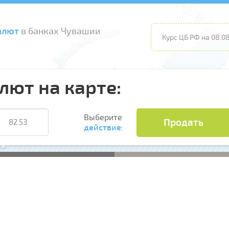
алют
в банках Чувашии
Курс ЦБ РФ на 08.08
лют на карте:
Выберите
Продать
действие
: