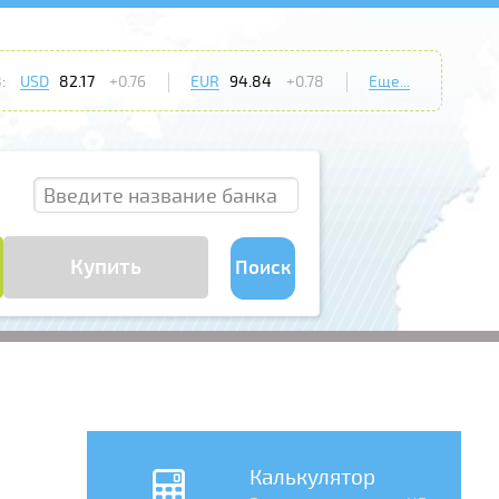
:
USD
82.17
+0.76
EUR
94.84
+0.78
Еще...
Купить
Поиск
Калькулятор