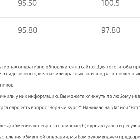
95.50
100.5
95.80
97.80
 регионах оперативно обновляется на сайтах. Для того, чтобы
в виде зеленых, желтых или красных значков, расположенных 
чников:
очнили у них информацию. Вы можете кликнуть по любому из 
са евро есть вопрос "Верный курс?". Нажимая на "Да" или "Нет"
нке: а) обменивают евро за наличные; б) курс актуален и регуля
уществления обменной операции, мы Вам рекомендуем предвари