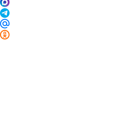
2014 - 2026 Valuta24.ru. Выгодные курсы валют 
Таблицы и графики курсов:
Курс валют в банках и обменниках Чебоксар
Курс доллара
Курс евро
Курс швейцарского франка
Курс китайского юаня
Курс фунта стерлингов
Цены на драгоценные металлы в банках Чебоксар