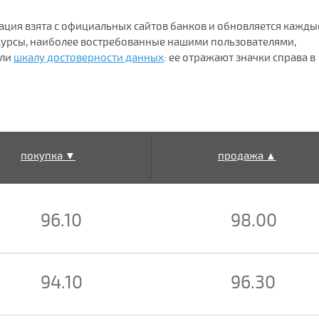
ация взята с официальных сайтов банков и обновляется каждые
 курсы, наиболее востребованные нашими пользователями,
ели
шкалу достоверности данных
: ее отражают значки справа в
покупка ▼
продажа ▲
96.10
98.00
94.10
96.30