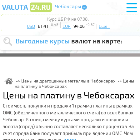
Чебоксары
Курс ЦБ РФ на 07.08:
+0.48
+0.87
USD
81.41
EUR
94.06
Еще...
Выгодные курсы
валют на карте:
Выберите
USD
EUR
валюту
:
Введите
курс от
:
Цены на драгоценные металлы в Чебоксарах
Цены
на платину в Чебоксарах
Выберите
Продать
Купить
Цены на платину в Чебоксарах
действие
:
Стоимость покупки и продажи 1 грамма платины в рамках
Поиск
ОМС (обезличенного металлического счета) во всех банках
Чебоксар. Разница между курсами продажи и покупки и
золота (спред) обычно составляет несколько процентов. За
счет спреда банк получает прибыль при ведении ОМС. Чем