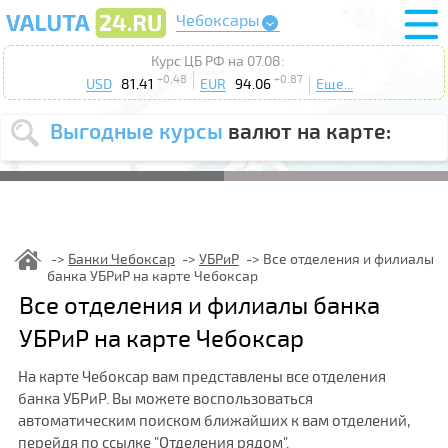
Чебоксары
Курс ЦБ РФ на 07.08:
+0.48
+0.87
USD
81.41
EUR
94.06
Еще...
Выгодные курсы
валют на карте:
Выберите
USD
EUR
валюту
:
Введите
курс от
:
Банки Чебоксар
УБРиР
Все отделения и филиалы
банка УБРиР на карте Чебоксар
Выберите
Продать
Купить
Все отделения и филиалы банка
действие
:
УБРиР на карте Чебоксар
Поиск
На карте Чебоксар вам представлены все отделения
банка УБРиР. Вы можете воспользоваться
автоматическим поиском ближайших к вам отделений,
перейдя по ссылке "Отделения рядом".