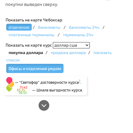
покупки выведен сверху.
Показать на карте Чебоксар:
отделения
/
банкоматы
/
банкоматы 24ч
/
платежные терминалы
/
терминалы 24ч
Показать на карте курс
:
покупка доллара
/
продажа доллара
/
показать
список
Офисы и отделения рядом
?
— "Светофор" достоверности курса
.
71.42
— Шкала выгодности курса.
63.25
56.55