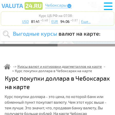
Чебоксары
Курс ЦБ РФ на 07.08:
+0.48
+0.87
USD
81.41
EUR
94.06
Еще...
Выгодные курсы
валют на карте:
Выберите
USD
EUR
валюту
:
Введите
курс от
:
Курсы валют и котировки драгметаллов на карте
Курс покупки доллара в Чебоксарах на карте
Выберите
Продать
Купить
Курс покупки доллара в Чебоксарах
действие
:
на карте
Поиск
Курс покупки доллара - это цена, по которой банк или
обменный пункт покупает валюту. Чем этот курс выше -
тем лучше. Это значит, что, продавая банку валюту, Вы
получаете больше рублей. На карте Чебоксар