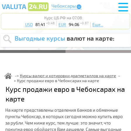
Чебоксары
Курс ЦБ РФ на 07.08:
+0.48
+0.87
USD
81.41
EUR
94.06
Еще...
Выгодные курсы
валют на карте:
Выберите
USD
EUR
валюту
:
Введите
курс до
:
Курсы валют и котировки драгметаллов на карте
Курс продажи евро в Чебоксарах на карте
Выберите
Продать
Купить
Курс продажи евро в Чебоксарах на
действие
:
карте
Поиск
На карте представлены отделения банков и обменные
пункты Чебоксар, в которых сегодня можно купить евро
за рубли. Чем ниже курс, тем лучше: это значит, что
покупка евро обойдется Вам дешевле. Самые выгодные