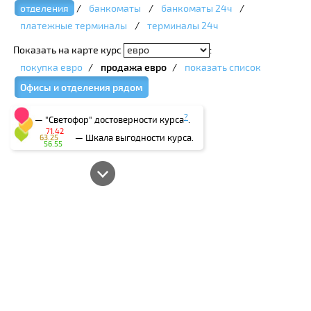
отделения
/
банкоматы
/
банкоматы 24ч
/
платежные терминалы
/
терминалы 24ч
Показать на карте курс
:
покупка евро
/
продажа евро
/
показать список
Офисы и отделения рядом
?
— "Светофор" достоверности курса
.
71.42
— Шкала выгодности курса.
63.25
56.55