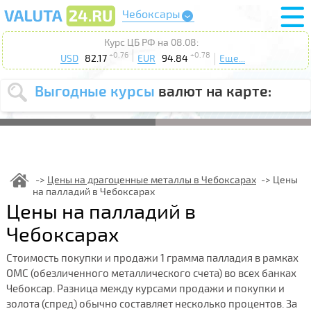
Чебоксары
Курс ЦБ РФ на 08.08:
+0.76
+0.78
USD
82.17
EUR
94.84
Еще...
Выгодные курсы
валют на карте:
Выберите
USD
EUR
валюту
:
Введите
курс от
:
Цены на драгоценные металлы в Чебоксарах
Цены
на палладий в Чебоксарах
Выберите
Продать
Купить
Цены на палладий в
действие
:
Чебоксарах
Поиск
Стоимость покупки и продажи 1 грамма палладия в рамках
ОМС (обезличенного металлического счета) во всех банках
Чебоксар. Разница между курсами продажи и покупки и
золота (спред) обычно составляет несколько процентов. За