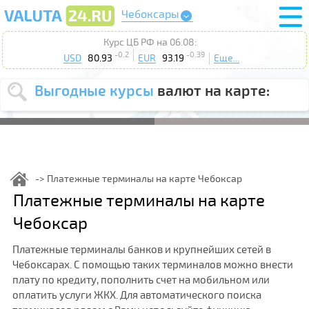
Чебоксары
Курс ЦБ РФ на 06.08:
-0.2
-0.39
USD
80.93
EUR
93.19
Еще...
Выгодные курсы
валют на карте:
Выберите
USD
EUR
валюту
:
Введите
курс от
:
Платежные терминалы на карте Чебоксар
Выберите
Платежные терминалы на карте
Продать
Купить
действие
:
Чебоксар
Поиск
Платежные терминалы банков и крупнейших сетей в
Чебоксарах. С помощью таких терминалов можно внести
плату по кредиту, пополнить счет на мобильном или
оплатить услуги ЖКХ. Для автоматического поиска