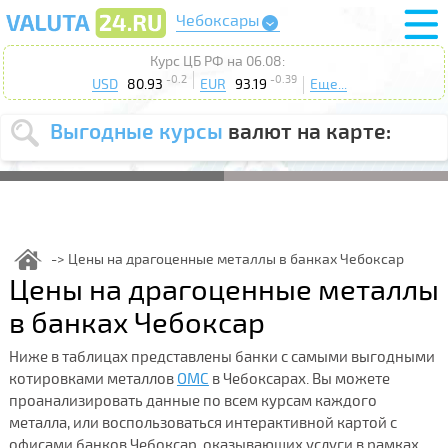
Чебоксары
Курс ЦБ РФ на 06.08:
-0.2
-0.39
USD
80.93
EUR
93.19
Еще...
Выгодные курсы
валют на карте:
Выберите
USD
EUR
валюту
:
Введите
курс от
:
Цены на драгоценные металлы в банках Чебоксар
Цены на драгоценные металлы
Выберите
Продать
Купить
действие
:
в банках Чебоксар
Поиск
Ниже в таблицах представлены банки с самыми выгодными
котировками металлов
ОМС
в Чебоксарах. Вы можете
проанализировать данные по всем курсам каждого
металла, или воспользоваться интерактивной картой с
офисами банков Чебоксар, оказывающих услуги в рамках