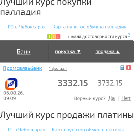
Лучший курс покупки
палладия
PD в Чебоксарах
Карта пунктов обмена палладия
?
— шкала достоверности курса.
Банк
покупка ▼
продажа ▲
Промсвязьбанк
1 филиал
3332.15
3732.15
06.08.26,
Да
Нет
09:09
Верный курс?
|
Лучший курс продажи платины
PT в Чебоксарах
Карта пунктов обмена платины