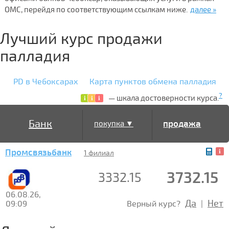
ОМС, перейдя по соответствующим ссылкам ниже.
далее »
Лучший курс продажи
палладия
PD в Чебоксарах
Карта пунктов обмена палладия
?
— шкала достоверности курса.
Банк
продажа
покупка ▼
Промсвязьбанк
▲
1 филиал
3732.15
3332.15
06.08.26,
Да
Нет
09:09
Верный курс?
|