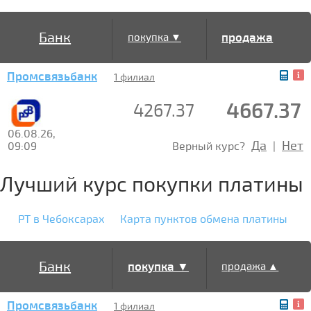
Банк
продажа
покупка ▼
Промсвязьбанк
▲
1 филиал
4667.37
4267.37
06.08.26,
Да
Нет
09:09
Верный курс?
|
Лучший курс покупки платины
PT в Чебоксарах
Карта пунктов обмена платины
Банк
покупка ▼
продажа ▲
Промсвязьбанк
1 филиал