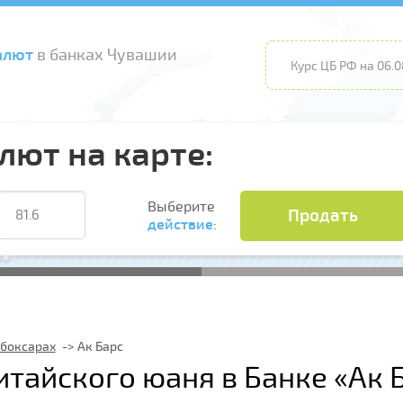
алют
в банках Чувашии
Курс ЦБ РФ на 06.0
лют на карте:
Выберите
Продать
действие
:
ебоксарах
Ак Барс
итайского юаня в Банке «Ак 