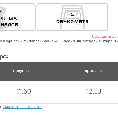
7
4
ежных
банкомата
налов
Сообщить об
 в офисах и филиалах Банка «Ак Барс» в Чебоксарах. Интерак
рс»
покупка
продажа
11.60
12.53
и.
Смотреть все валюты