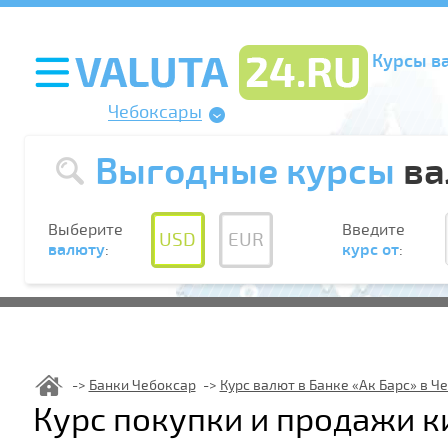
Курсы в
Чебоксары
Выгодные курсы
ва
Выберите
Введите
USD
EUR
валюту
:
курс от
:
Банки Чебоксар
Курс валют в Банке «Ак Барс» в Ч
Курс покупки и продажи к