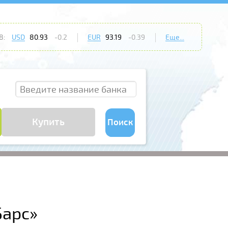
8:
USD
80.93
-0.2
EUR
93.19
-0.39
Еще...
Купить
Поиск
Барс»