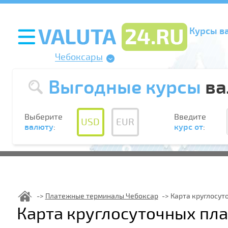
Курсы в
Чебоксары
Выгодные курсы
ва
Выберите
Введите
USD
EUR
валюту
:
курс от
:
Платежные терминалы Чебоксар
Карта круглосут
Карта круглосуточных пл