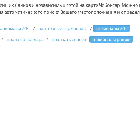
ших банков и независимых сетей на карте Чебоксар. Можно в
ля автоматического поиска Вашего местоположения и опреде
анкоматы 24ч
/
платежные терминалы
/
терминалы 24ч
/
продажа доллара
/
показать список
Терминалы рядом