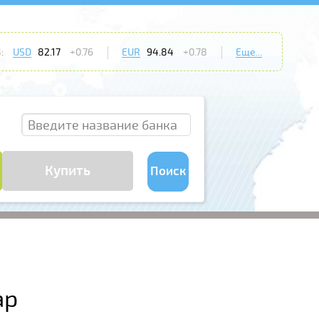
:
USD
82.17
+0.76
EUR
94.84
+0.78
Еще...
Купить
Поиск
ар