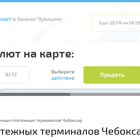
алют
в банках Чувашии
Курс ЦБ РФ на 08.08
лют на карте:
Выберите
Продать
действие
:
очных платежных терминалов Чебоксар
атежных терминалов Чебокс