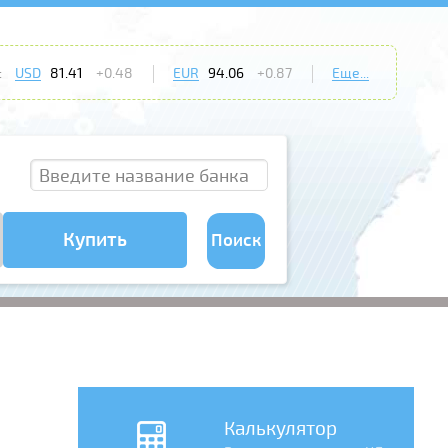
:
USD
81.41
+0.48
EUR
94.06
+0.87
Еще...
Купить
Поиск
Калькулятор