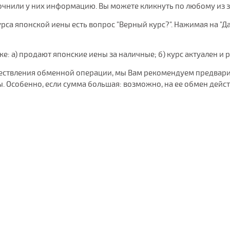
очнили у них информацию. Вы можете кликнуть по любому из 
рса японской иены есть вопрос "Верный курс?". Нажимая на "Да"
нке: а) продают японские иены за наличные; б) курс актуален и
уществления обменной операции, мы Вам рекомендуем предвари
 Особенно, если сумма большая: возможно, на ее обмен дейс