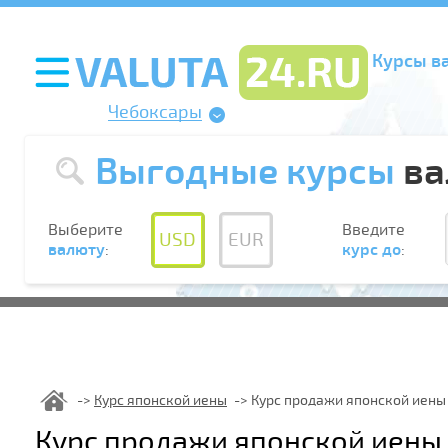
Курсы в
Чебоксары
Выгодные курсы
ва
Выберите
Введите
USD
EUR
валюту
:
курс до
:
Курс японской иены
Курс продажи японской иены
Курс продажи японской иены