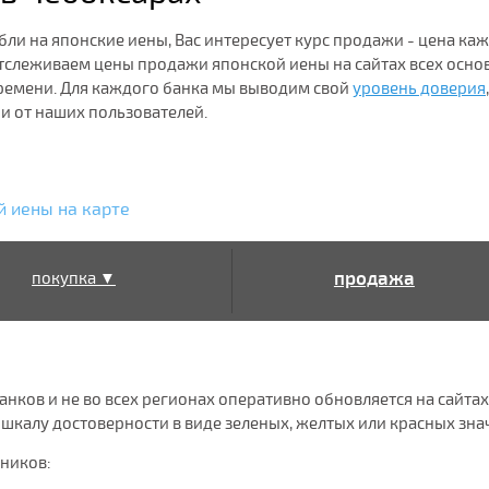
бли на японские иены, Вас интересует курс продажи - цена ка
 отслеживаем цены продажи японской иены на сайтах всех осн
ремени. Для каждого банка мы выводим свой
уровень доверия
,
 от наших пользователей.
й иены на карте
продажа
покупка ▼
▲
нков и не во всех регионах оперативно обновляется на сайтах
калу достоверности в виде зеленых, желтых или красных знач
чников: