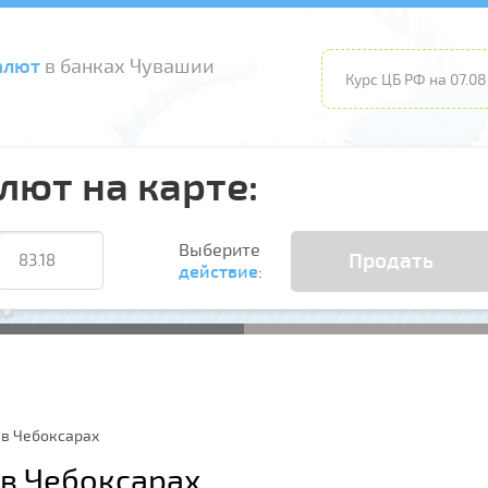
алют
в банках Чувашии
Курс ЦБ РФ на 07.08
лют на карте:
Выберите
Продать
действие
:
 в Чебоксарах
 в Чебоксарах