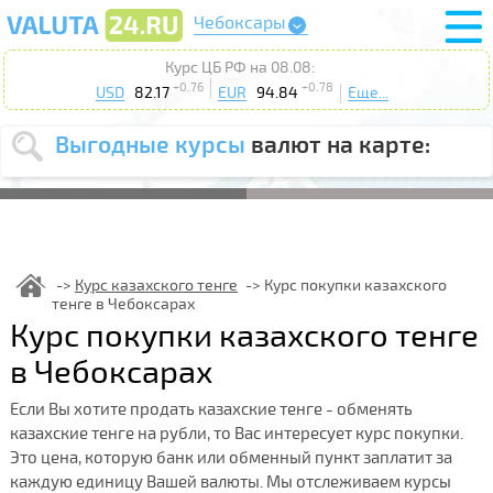
Чебоксары
Курс ЦБ РФ на 08.08:
+0.76
+0.78
USD
82.17
EUR
94.84
Еще...
Выгодные курсы
валют на карте:
Выберите
USD
EUR
валюту
:
Введите
курс от
:
Курс казахского тенге
Курс покупки казахского
тенге в Чебоксарах
Выберите
Продать
Купить
Курс покупки казахского тенге
действие
:
в Чебоксарах
Поиск
Если Вы хотите продать казахские тенге - обменять
казахские тенге на рубли, то Вас интересует курс покупки.
Это цена, которую банк или обменный пункт заплатит за
каждую единицу Вашей валюты. Мы отслеживаем курсы