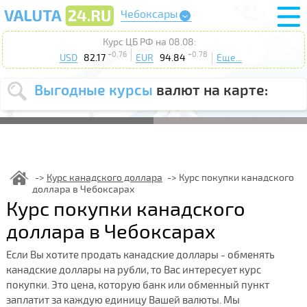
Чебоксары
Курс ЦБ РФ на 08.08:
+0.76
+0.78
USD
82.17
EUR
94.84
Еще...
Выгодные курсы
валют на карте:
Выберите
USD
EUR
валюту
:
Введите
курс от
:
Курс канадского доллара
Курс покупки канадского
доллара в Чебоксарах
Выберите
Продать
Купить
Курс покупки канадского
действие
:
доллара в Чебоксарах
Поиск
Если Вы хотите продать канадские доллары - обменять
канадские доллары на рубли, то Вас интересует курс
покупки. Это цена, которую банк или обменный пункт
заплатит за каждую единицу Вашей валюты. Мы