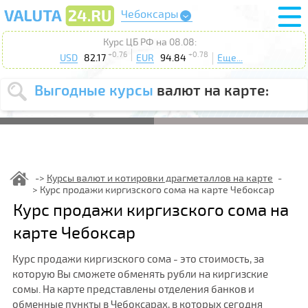
Чебоксары
Курс ЦБ РФ на 08.08:
+0.76
+0.78
USD
82.17
EUR
94.84
Еще...
Выгодные курсы
валют на карте:
Выберите
USD
EUR
валюту
:
Введите
курс до
:
Курсы валют и котировки драгметаллов на карте
Курс продажи киргизского сома на карте Чебоксар
Выберите
Продать
Купить
Курс продажи киргизского сома на
действие
:
карте Чебоксар
Поиск
Курс продажи киргизского сома - это стоимость, за
которую Вы сможете обменять рубли на киргизские
сомы. На карте представлены отделения банков и
обменные пункты в Чебоксарах, в которых сегодня