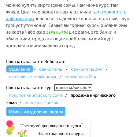
можно купить киргизские сомы. Чем ниже курс, тем
лучше. Цвет маркеров на карте означает
достоверность
информации
зеленый - надежные данные, красный - курс
требует уточнения. Самые выгодные курсы обозначены
на карте Чебоксар
зелеными
цифрами: это банки и
обменники, предлагающие наиболее низкий курс
продажи и минимальный спред.
Показать на карте Чебоксар:
отделения
/
банкоматы
/
банкоматы 24ч
/
платежные терминалы
/
терминалы 24ч
Показать на карте курс
:
покупка киргизского сома
/
продажа киргизского
сома
/
показать список
Офисы и отделения рядом
?
— "Светофор" достоверности курса
.
71.42
— Шкала выгодности курса.
63.25
56.55