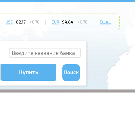
:
USD
82.17
+0.76
EUR
94.84
+0.78
Еще...
Купить
Поиск