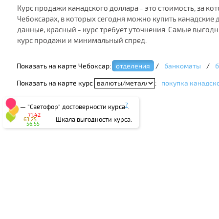
Курс продажи канадского доллара - это стоимость, за к
Чебоксарах, в которых сегодня можно купить канадские д
данные, красный - курс требует уточнения. Самые выгод
курс продажи и минимальный спред.
Показать на карте Чебоксар:
отделения
/
банкоматы
/
б
Показать на карте курс
:
покупка канадск
?
— "Светофор" достоверности курса
.
71.42
— Шкала выгодности курса.
63.25
56.55