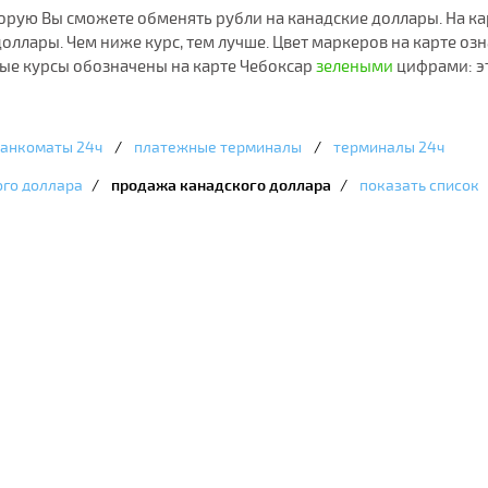
оторую Вы сможете обменять рубли на канадские доллары. На к
оллары. Чем ниже курс, тем лучше. Цвет маркеров на карте оз
ные курсы обозначены на карте Чебоксар
зелеными
цифрами: э
анкоматы 24ч
/
платежные терминалы
/
терминалы 24ч
ого доллара
/
продажа канадского доллара
/
показать список