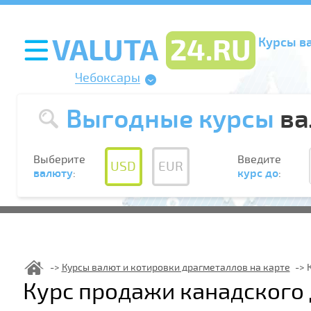
Курсы в
Чебоксары
Выгодные курсы
ва
Выберите
Введите
USD
EUR
валюту
:
курс до
:
Курсы валют и котировки драгметаллов на карте
Курс продажи канадского 